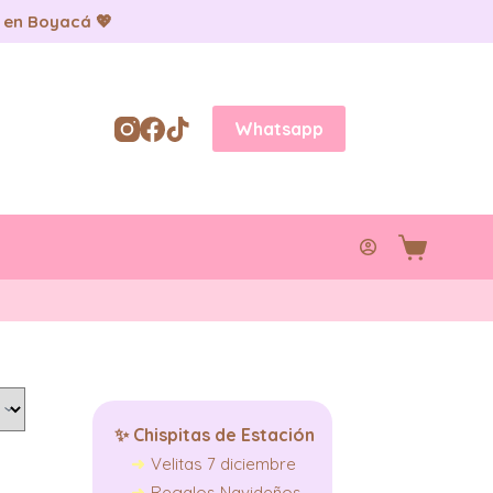
 en Boyacá 💖
Whatsapp
Carro
de
compra
✨
Chispitas de Estación
Velitas 7 diciembre
Regalos Navideños