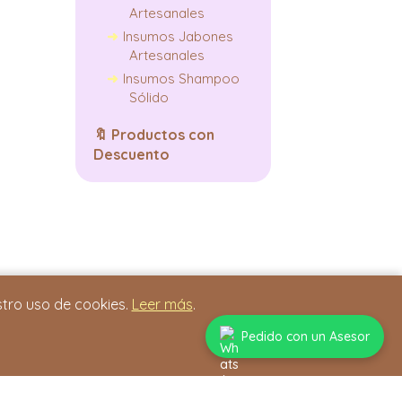
Artesanales
Insumos Jabones
Artesanales
Insumos Shampoo
Sólido
🔖
Productos con
Descuento
stro uso de cookies.
Leer más
.
Pedido con un Asesor