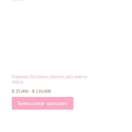
Etiquetas Escolares (stickers para marcar
útiles)
Rango
$
35.000
-
$
110.000
de
Este
precios:
Seleccionar opciones
producto
desde
tiene
$ 35.000
múltiples
hasta
variantes.
$ 110.000
Las
opciones