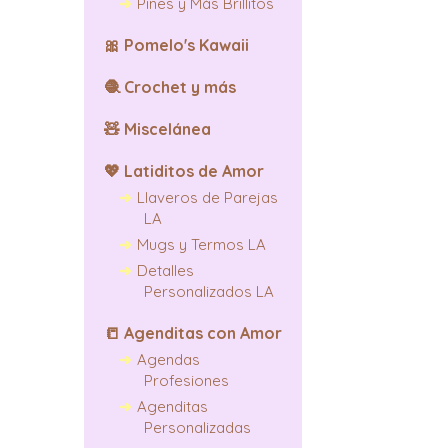
Pines y Más Brillitos
🎀
Pomelo's Kawaii
🧶
Crochet y más
🧸
Miscelánea
💖
Latiditos de Amor
Llaveros de Parejas
LA
Mugs y Termos LA
Detalles
Personalizados LA
📒
Agenditas con Amor
Agendas
Profesiones
Agenditas
Personalizadas