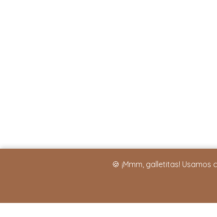
🍪 ¡Mmm, galletitas! Usamos 