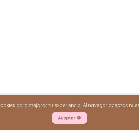
cookies para mejorar tu experiencia. Al navegar aceptas nue
INFORMACIÓN IMPORTANTE
Términos y Condiciones
Aceptar
🍪
Política de Privacidad
Cambios y Devoluciones