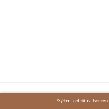
🍪 ¡Mmm, galletitas! Usamos 