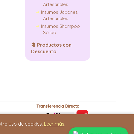
Artesanales
Insumos Jabones
Artesanales
Insumos Shampoo
Sólido
🔖
Productos con
Descuento
stro uso de cookies.
Leer más
.