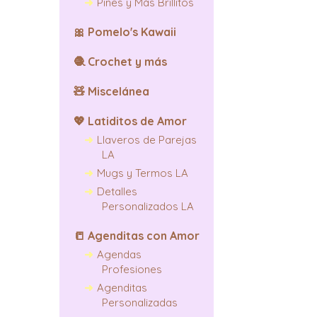
Pines y Más Brillitos
🎀
Pomelo's Kawaii
🧶
Crochet y más
🧸
Miscelánea
💖
Latiditos de Amor
Llaveros de Parejas
LA
Mugs y Termos LA
Detalles
Personalizados LA
📒
Agenditas con Amor
Agendas
Profesiones
Agenditas
Personalizadas