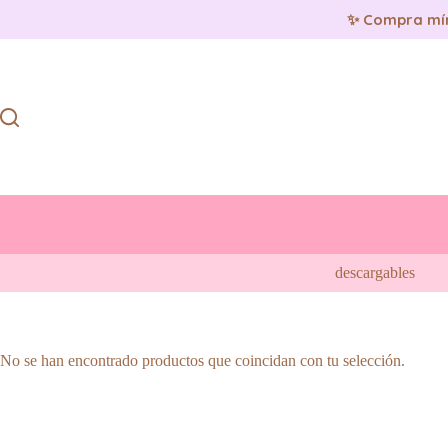
✨ Compra mí
Saltar
al
contenido
descargables
No se han encontrado productos que coincidan con tu selección.