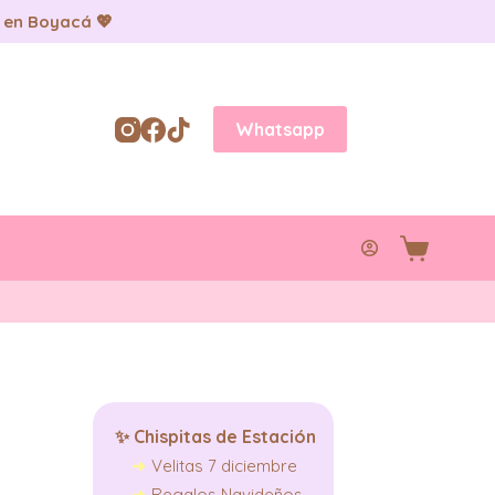
 en Boyacá 💖
Whatsapp
Carro
de
compra
✨
Chispitas de Estación
Velitas 7 diciembre
Regalos Navideños