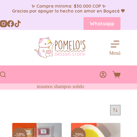
✨ Compra mínima: $30.000 COP ✨
Gracias por apoyar lo hecho con amor en Boyacá 💖
Saltar
Whatsapp
al
contenido
Menú
Carro
de
insumos shampoo solido
compra
-18%
-29%