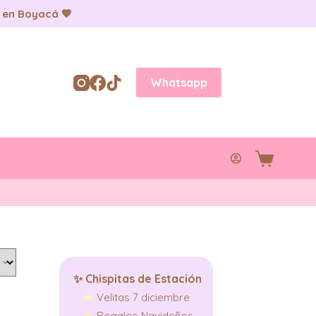
 en Boyacá 💖
Whatsapp
Carro
de
compra
✨
Chispitas de Estación
Velitas 7 diciembre
Regalos Navideños