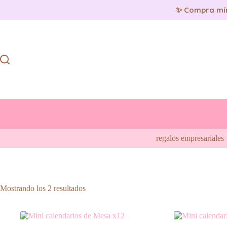
✨ Compra mí
Saltar
al
contenido
regalos empresariales
Ordenado
Mostrando los 2 resultados
por
popularidad