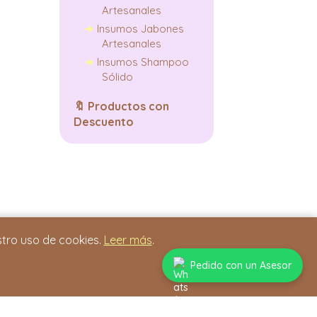
Artesanales
Insumos Jabones
Artesanales
Insumos Shampoo
Sólido
🔖
Productos con
Descuento
stro uso de cookies.
Leer más
.
Pedido con un Asesor