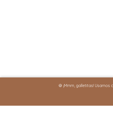
🍪 ¡Mmm, galletitas! Usamos 