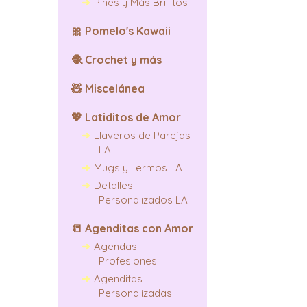
Pines y Más Brillitos
🎀
Pomelo's Kawaii
🧶
Crochet y más
🧸
Miscelánea
💖
Latiditos de Amor
Llaveros de Parejas
LA
Mugs y Termos LA
Detalles
Personalizados LA
📒
Agenditas con Amor
Agendas
Profesiones
Agenditas
Personalizadas