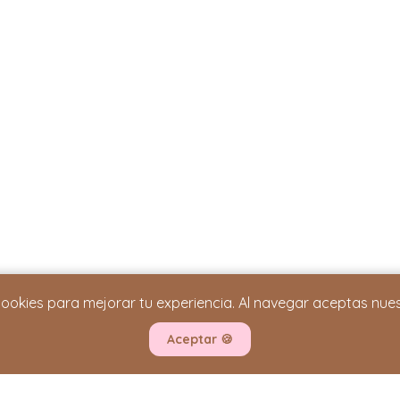
cookies para mejorar tu experiencia. Al navegar aceptas nue
INFORMACIÓN IMPORTANTE
Términos y Condiciones
Aceptar
🍪
Política de Privacidad
Cambios y Devoluciones