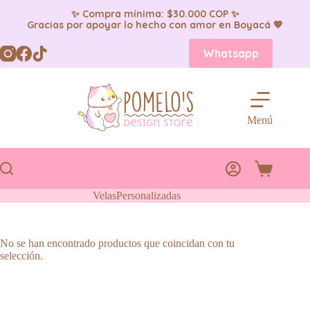
✨ Compra mínima: $30.000 COP ✨
Gracias por apoyar lo hecho con amor en Boyacá 💖
Saltar
Whatsapp
al
contenido
Menú
Carro
de
VelasPersonalizadas
compra
No se han encontrado productos que coincidan con tu
selección.