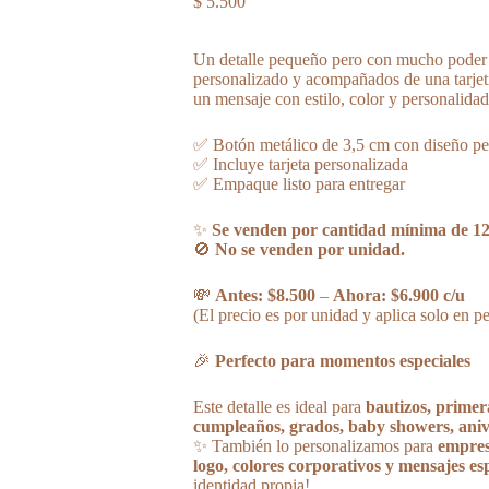
$
5.500
Un detalle pequeño pero con mucho poder 
personalizado y acompañados de una tarjetit
un mensaje con estilo, color y personalidad
✅ Botón metálico de 3,5 cm con diseño pe
✅ Incluye tarjeta personalizada
✅ Empaque listo para entregar
✨
Se venden por cantidad mínima de 12
🚫
No se venden por unidad.
💸
Antes: $8.500
–
Ahora: $6.900 c/u
(El precio es por unidad y aplica solo en 
🎉
Perfecto para momentos especiales
Este detalle es ideal para
bautizos, primer
cumpleaños, grados, baby showers, ani
✨ También lo personalizamos para
empres
logo, colores corporativos y mensajes es
identidad propia!