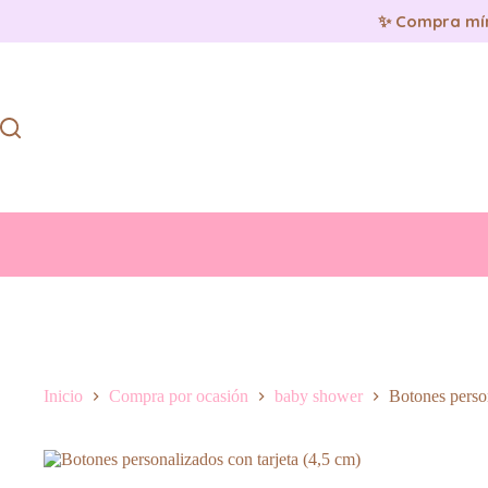
✨ Compra mí
Saltar
al
contenido
Inicio
Compra por ocasión
baby shower
Botones person