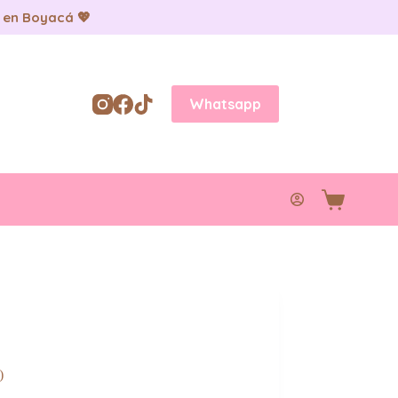
 en Boyacá 💖
Whatsapp
Carro
de
compra
)