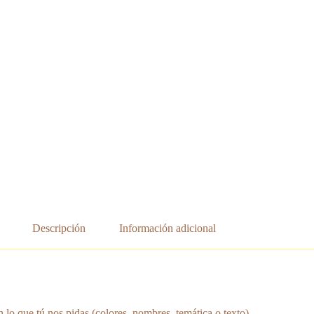
Descripción
Información adicional
n lo que tú nos pidas (colores, nombres, temática o texto).