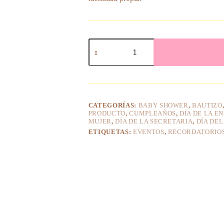
Botones
personalizados
con
tarjeta
(4,5
cm)
cantidad
CATEGORÍAS:
BABY SHOWER
,
BAUTIZO
PRODUCTO
,
CUMPLEAÑOS
,
DÍA DE LA 
MUJER
,
DÍA DE LA SECRETARIA
,
DÍA DE
ETIQUETAS:
EVENTOS
,
RECORDATORIO