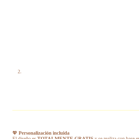
💖
Personalización incluida
El diseño es
TOTALMENTE GRATIS
y se realiza con base e