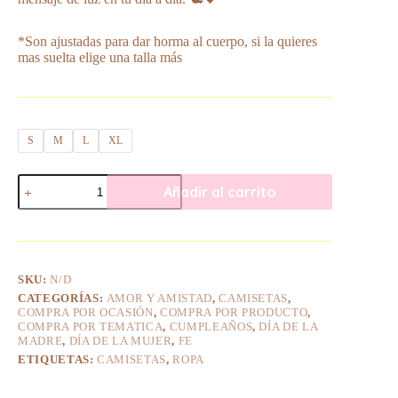
*Son ajustadas para dar horma al cuerpo, si la quieres
mas suelta elige una talla más
S
M
L
XL
Camiseta
Añadir al carrito
Fruits
of
the
Spirit
-
Mujer
SKU:
N/D
cantidad
CATEGORÍAS:
AMOR Y AMISTAD
,
CAMISETAS
,
COMPRA POR OCASIÓN
,
COMPRA POR PRODUCTO
,
COMPRA POR TEMATICA
,
CUMPLEAÑOS
,
DÍA DE LA
MADRE
,
DÍA DE LA MUJER
,
FE
ETIQUETAS:
CAMISETAS
,
ROPA