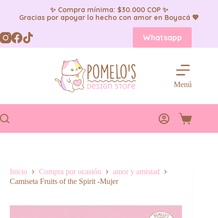
✨ Compra mínima: $30.000 COP ✨
Gracias por apoyar lo hecho con amor en Boyacá 💖
Saltar
Whatsapp
al
contenido
Menú
Carro
de
compra
Inicio
Compra por ocasión
amor y amistad
Camiseta Fruits of the Spirit -Mujer