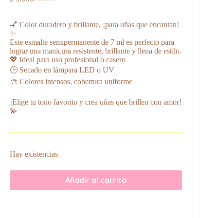
El
El
precio
precio
original
actual
💅 Color duradero y brillante, ¡para uñas que encantan!
era:
es:
✨
$ 10.000.
$ 5.000.
Este esmalte semipermanente de 7 ml es perfecto para
lograr una manicura resistente, brillante y llena de estilo.
💖 Ideal para uso profesional o casero
🕒 Secado en lámpara LED o UV
🎨 Colores intensos, cobertura uniforme
¡Elige tu tono favorito y crea uñas que brillen con amor!
💫
Hay existencias
Añadir al carrito