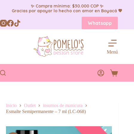
✨ Compra mínima: $30.000 COP ✨
Gracias por apoyar lo hecho con amor en Boyacá 💖
Saltar
Whatsapp
al
contenido
Menú
Carro
de
compra
Inicio
Outlet
insumos de manicura
Esmalte Semipermanente – 7 ml (LC-068)