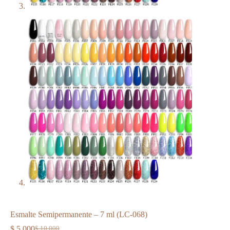
Esmalte Semipermanente – 7 ml (LC-068)
$
5.000
$
10.000