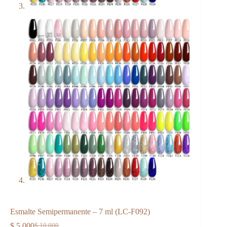
Esmalte Semipermanente – 7 ml (LC-F092)
$
5.000
$
10.000