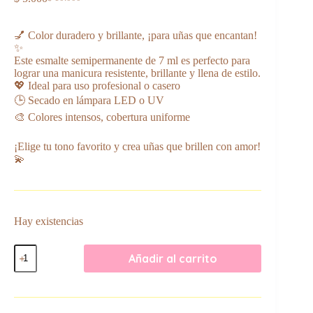
El
El
precio
precio
original
actual
💅 Color duradero y brillante, ¡para uñas que encantan!
era:
es:
✨
$ 10.000.
$ 5.000.
Este esmalte semipermanente de 7 ml es perfecto para
lograr una manicura resistente, brillante y llena de estilo.
💖 Ideal para uso profesional o casero
🕒 Secado en lámpara LED o UV
🎨 Colores intensos, cobertura uniforme
¡Elige tu tono favorito y crea uñas que brillen con amor!
💫
Hay existencias
Esmalte
Añadir al carrito
Semipermanente
–
7
ml
(LC-