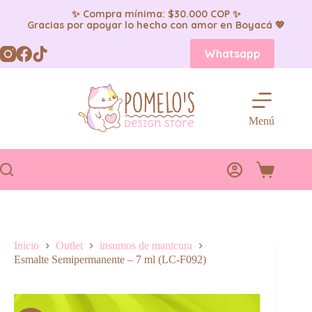
✨ Compra mínima: $30.000 COP ✨
Gracias por apoyar lo hecho con amor en Boyacá 💖
Saltar
Whatsapp
al
contenido
Menú
Carro
de
compra
Inicio
Outlet
insumos de manicura
Esmalte Semipermanente – 7 ml (LC-F092)