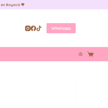
 en Boyacá 💖
Whatsapp
Carro
de
compra