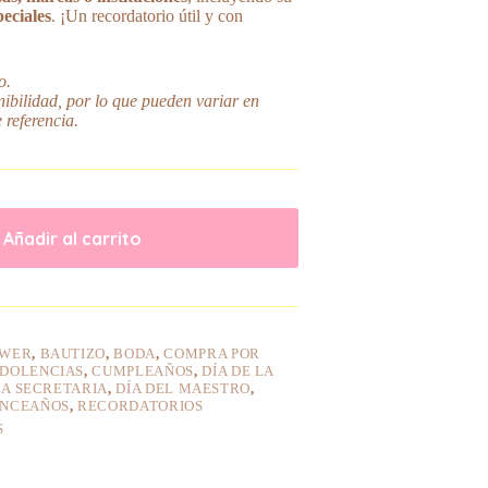
peciales
. ¡Un recordatorio útil y con
o.
ibilidad, por lo que pueden variar en
 referencia.
Añadir al carrito
OWER
,
BAUTIZO
,
BODA
,
COMPRA POR
DOLENCIAS
,
CUMPLEAÑOS
,
DÍA DE LA
LA SECRETARIA
,
DÍA DEL MAESTRO
,
INCEAÑOS
,
RECORDATORIOS
S