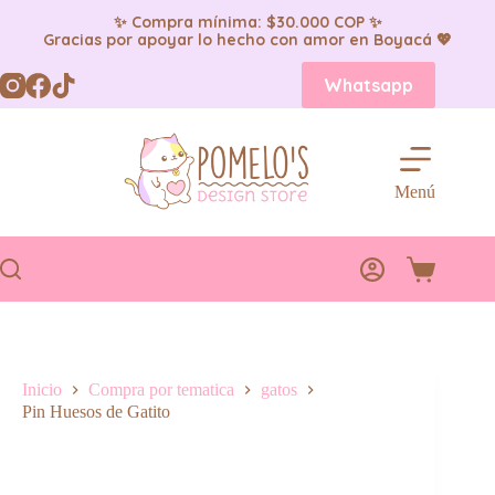
✨ Compra mínima: $30.000 COP ✨
Gracias por apoyar lo hecho con amor en Boyacá 💖
Saltar
Whatsapp
al
contenido
Menú
Carro
de
compra
Inicio
Compra por tematica
gatos
Pin Huesos de Gatito