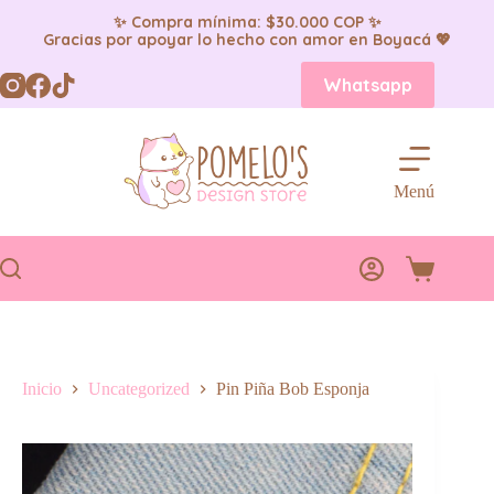
✨ Compra mínima: $30.000 COP ✨
Gracias por apoyar lo hecho con amor en Boyacá 💖
Saltar
Whatsapp
al
contenido
Menú
Carro
de
compra
Inicio
Uncategorized
Pin Piña Bob Esponja