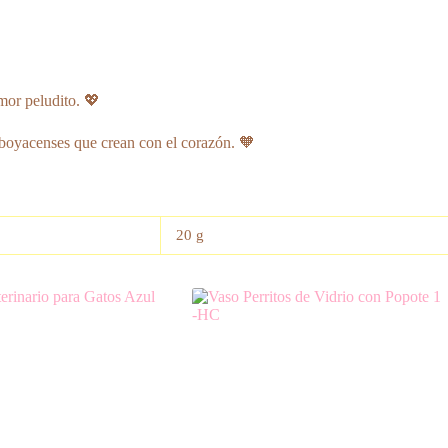
mor peludito. 💖
boyacenses que crean con el corazón. 🧡
20 g