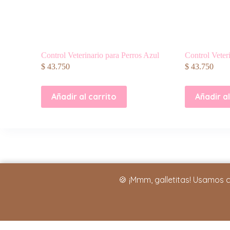
Control Veterinario para Perros Azul
Control Veter
$
43.750
$
43.750
Añadir al carrito
Añadir al
🍪 ¡Mmm, galletitas! Usamos 