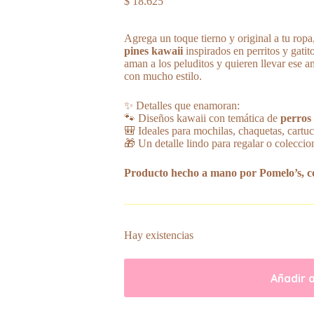
$
18.625
Agrega un toque tierno y original a tu ropa
pines kawaii
inspirados en perritos y gatit
aman a los peluditos y quieren llevar ese a
con mucho estilo.
✨ Detalles que enamoran:
🐾 Diseños kawaii con temática de
perros 
🎒 Ideales para mochilas, chaquetas, cartu
🎁 Un detalle lindo para regalar o coleccio
Producto hecho a mano por Pomelo’s, co
Hay existencias
Añadir a