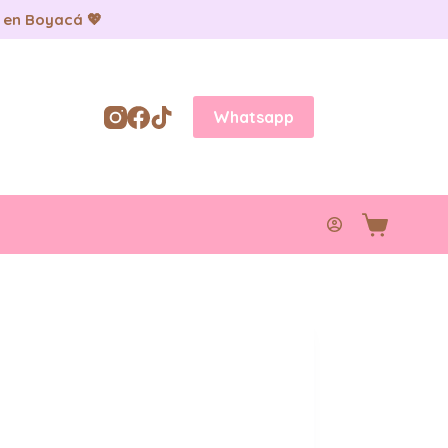
 en Boyacá 💖
Whatsapp
Carro
de
compra