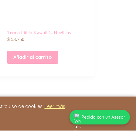
Termo Pitillo Kawaii 1- Huellitas
$
53.750
Añadir al carrito
stro uso de cookies.
Leer más
.
Pedido con un Asesor