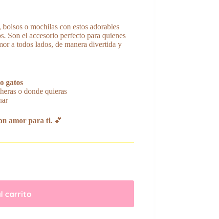
, bolsos o mochilas con estos adorables
os. Son el accesorio perfecto para quienes
mor a todos lados, de manera divertida y
o gatos
cheras o donde quieras
nar
n amor para ti.
💕
l carrito