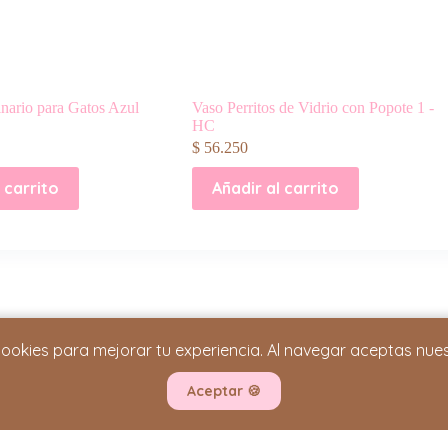
inario para Gatos Azul
Vaso Perritos de Vidrio con Popote 1 -
HC
$
56.250
 carrito
Añadir al carrito
cookies para mejorar tu experiencia. Al navegar aceptas nue
INFORMACIÓN IMPORTANTE
Términos y Condiciones
Aceptar
🍪
Política de Privacidad
Cambios y Devoluciones