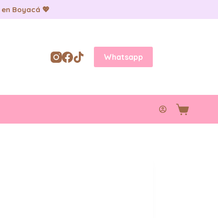
 en Boyacá 💖
Whatsapp
Carro
de
compra