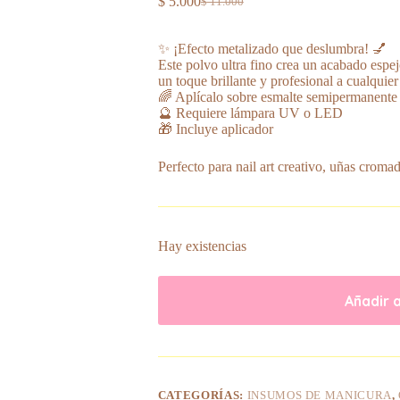
$
5.000
$
11.000
El
El
precio
precio
original
actual
✨ ¡Efecto metalizado que deslumbra! 💅
era:
es:
Este polvo ultra fino crea un acabado espej
$ 11.000.
$ 5.000.
un toque brillante y profesional a cualquier
🌈 Aplícalo sobre esmalte semipermanente y
🔮 Requiere lámpara UV o LED
🎁 Incluye aplicador
Perfecto para nail art creativo, uñas cromad
Hay existencias
Añadir a
CATEGORÍAS:
INSUMOS DE MANICURA
,