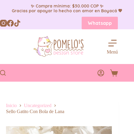
✨ Compra mínima: $30.000 COP ✨
Gracias por apoyar lo hecho con amor en Boyacá 💖
Saltar
Whatsapp
al
contenido
Menú
Carro
de
compra
Inicio
Uncategorized
Sello Gatito Con Bola de Lana