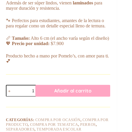
Además de ser súper lindos, vienen
laminados
para
mayor duración y resistencia.
🐾 Perfectos para estudiantes, amantes de la lectura o
para regalar como un detalle especial lleno de ternura.
📏
Tamaño:
Alto 6 cm (el ancho varía según el diseño)
💖
Precio por unidad:
$7.900
Producto hecho a mano por Pomelo’s, con amor para ti.
💕
Separador
Añadir al carrito
de
Imán
La
Flor
más
Linda
CATEGORÍAS:
COMPRA POR OCASIÓN
,
COMPRA POR
Perrito
PRODUCTO
,
COMPRA POR TEMATICA
,
PERROS
,
cantidad
SEPARADORES
,
TEMPORADA ESCOLAR