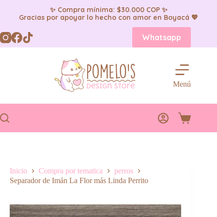
✨ Compra mínima: $30.000 COP ✨
Gracias por apoyar lo hecho con amor en Boyacá 💖
Saltar
Whatsapp
al
contenido
Menú
Carro
de
compra
Inicio
Compra por tematica
perros
Separador de Imán La Flor más Linda Perrito