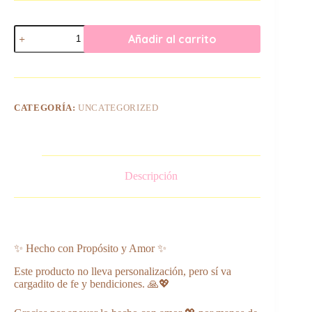
Separadores
Añadir al carrito
de
Imán
1
–
Marca
tus
CATEGORÍA:
UNCATEGORIZED
lecturas
con
fe
y
dulzura
cantidad
Descripción
✨ Hecho con Propósito y Amor ✨
Este producto no lleva personalización, pero sí va
cargadito de fe y bendiciones. 🙏💖