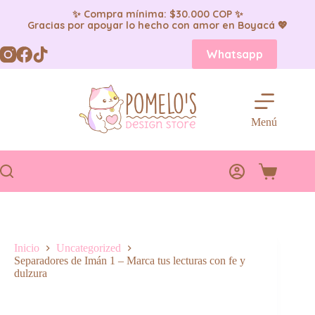
✨ Compra mínima: $30.000 COP ✨
Gracias por apoyar lo hecho con amor en Boyacá 💖
Saltar
Whatsapp
al
contenido
Menú
Carro
de
compra
Inicio
Uncategorized
Separadores de Imán 1 – Marca tus lecturas con fe y
dulzura