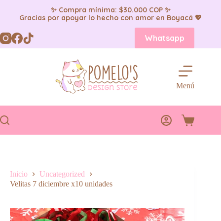
✨ Compra mínima: $30.000 COP ✨
Gracias por apoyar lo hecho con amor en Boyacá 💖
Saltar
Whatsapp
al
contenido
Menú
Carro
de
compra
Inicio
Uncategorized
Velitas 7 diciembre x10 unidades