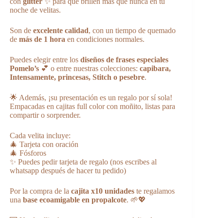
con
glitter
✨ para que brillen más que nunca en tu
noche de velitas.
Son de
excelente calidad
, con un tiempo de quemado
de
más de 1 hora
en condiciones normales.
Puedes elegir entre los
diseños de frases especiales
Pomelo’s
💕 o entre nuestras colecciones:
capibara,
Intensamente, princesas, Stitch o pesebre
.
🌟 Además, ¡su presentación es un regalo por sí sola!
Empacadas en cajitas full color con moñito, listas para
compartir o sorprender.
Cada velita incluye:
🎄 Tarjeta con oración
🎄 Fósforos
✨ Puedes pedir tarjeta de regalo (nos escribes al
whatsapp después de hacer tu pedido)
Por la compra de la
cajita x10 unidades
te regalamos
una
base ecoamigable en propalcote
. 🌱💖