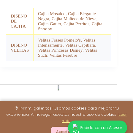
Cajita Mosaico, Cajita Elegante
DISEÑO
Negra, Cajita Muñeco de Nieve,
DE
Cajita Gatito, Cajita Perritos, Cajita
CAJITA
Snoopy
Velitas Frases Pomelo's, Velitas
DISEÑO
Intensamente, Velitas Capibara,
VELITAS
Velitas Princesas Disney, Velitas
Stich, Velitas Pesebre
INFORMACIÓN IMPORTANTE
🍪 ¡Mmm, galletitas! Usamos cookies para mejorar tu
experiencia. Al navegar aceptas nuestro uso de cookies.
Leer
Términos y Condiciones
más
.
Política de Privacidad
Pedido con un Asesor
Cambios y Devoluciones
Aceptar
🍪