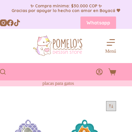
✨ Compra mínima: $30.000 COP ✨
Gracias por apoyar lo hecho con amor en Boyacá 💖
Saltar
Whatsapp
al
contenido
Menú
Carro
de
placas para gatos
compra