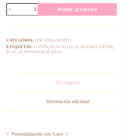
Placa
Añadir al carrito
Personalizada
para
Gatos
Pomelo#1
cantidad
CATEGORÍA:
UNCATEGORIZED
ETIQUETAS:
GATOS
,
PLACAS
,
PLACAS PARA GATOS
,
PLACAS PERSONALIZADAS
Descripción
Información adicional
✨ Personalización con Amor ✨