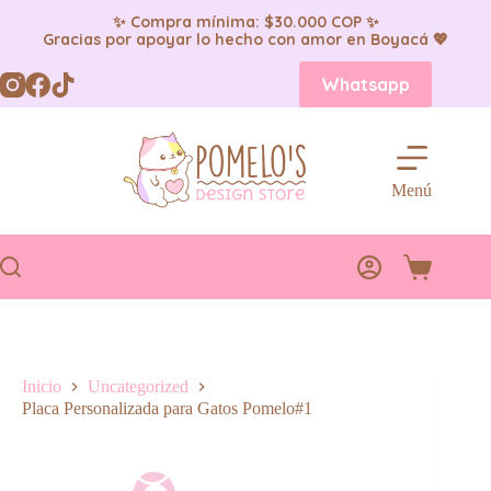
✨ Compra mínima: $30.000 COP ✨
Gracias por apoyar lo hecho con amor en Boyacá 💖
Saltar
Whatsapp
al
contenido
Menú
Carro
de
compra
Inicio
Uncategorized
Placa Personalizada para Gatos Pomelo#1