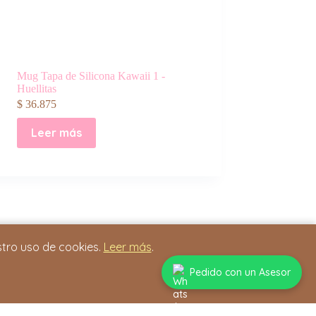
Mug Tapa de Silicona Kawaii 1 -
Huellitas
$
36.875
Leer más
stro uso de cookies.
Leer más
.
Pedido con un Asesor