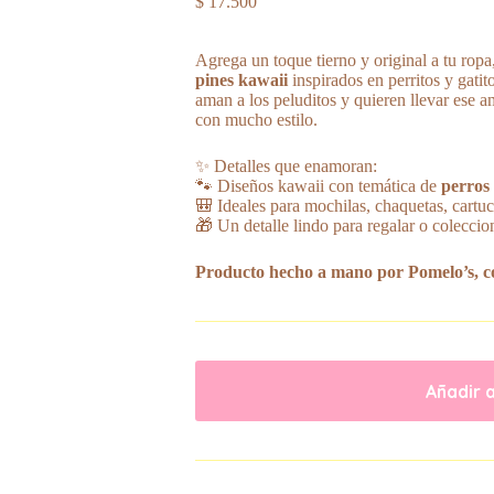
$
17.500
Agrega un toque tierno y original a tu ropa
pines kawaii
inspirados en perritos y gatit
aman a los peluditos y quieren llevar ese a
con mucho estilo.
✨ Detalles que enamoran:
🐾 Diseños kawaii con temática de
perros 
🎒 Ideales para mochilas, chaquetas, cartu
🎁 Un detalle lindo para regalar o coleccio
Producto hecho a mano por Pomelo’s, co
Añadir a