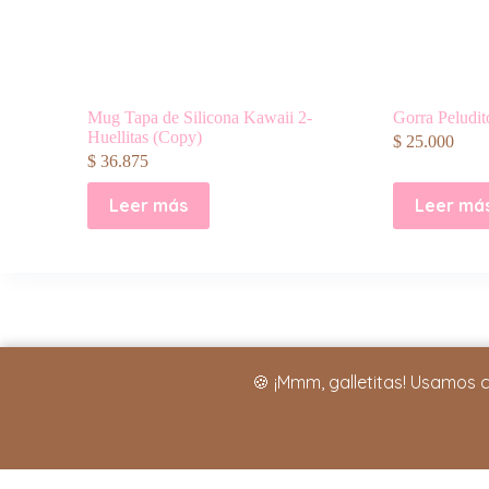
Mug Tapa de Silicona Kawaii 2-
Gorra Peludit
Huellitas (Copy)
$
25.000
$
36.875
Leer más
Leer má
🍪 ¡Mmm, galletitas! Usamos 