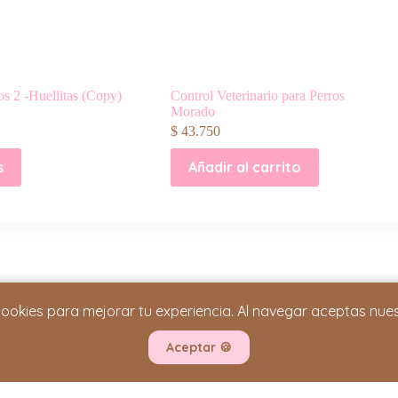
os 2 -Huellitas (Copy)
Control Veterinario para Perros
Morado
$
43.750
s
Añadir al carrito
cookies para mejorar tu experiencia. Al navegar aceptas nue
INFORMACIÓN IMPORTANTE
Términos y Condiciones
Aceptar
🍪
Política de Privacidad
Cambios y Devoluciones