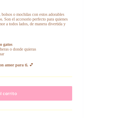
, bolsos o mochilas con estos adorables
os. Son el accesorio perfecto para quienes
mor a todos lados, de manera divertida y
o gatos
cheras o donde quieras
nar
n amor para ti.
💕
l carrito