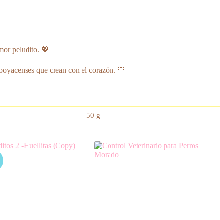
mor peludito. 💖
boyacenses que crean con el corazón. 🧡
50 g