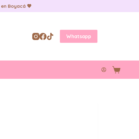
 en Boyacá 💖
Whatsapp
Carro
de
compra