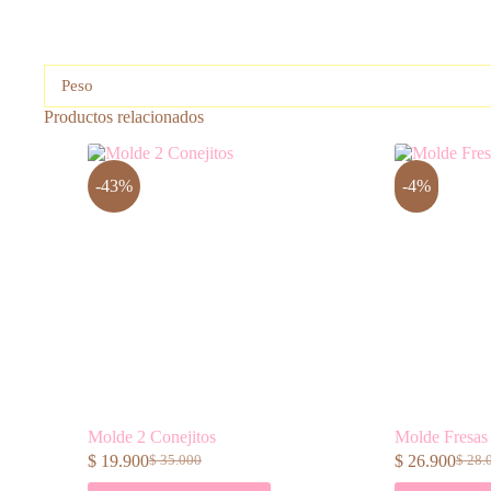
Peso
Productos relacionados
-43%
-4%
Molde 2 Conejitos
Molde Fresas 
$
19.900
$
26.900
$
35.000
$
28.
El
El
El
El
precio
precio
preci
preci