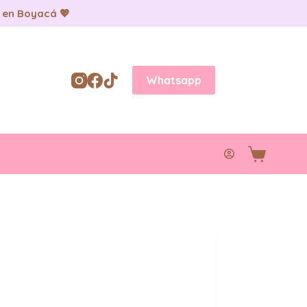
 en Boyacá 💖
Whatsapp
Carro
de
compra