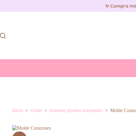
✨ Compra mí
Saltar
al
contenido
Inicio
Outlet
insumos jabones artesanales
Molde Coraz