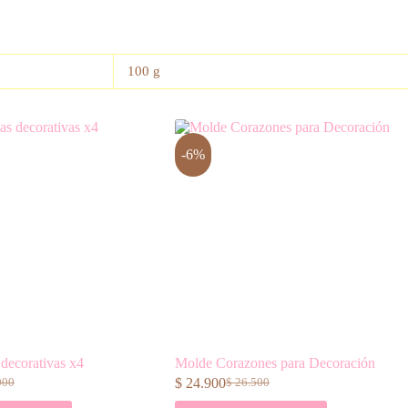
100 g
-6%
decorativas x4
Molde Corazones para Decoración
$
24.900
000
$
26.500
El
El
o
o
precio
precio