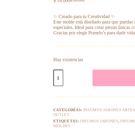
$
18.000
$
28.000
El
El
precio
precio
original
actual
✨ Creado para tu Creatividad ✨
era:
es:
Este molde está diseñado para que puedas d
$ 28.000.
$ 18.000.
especiales. Ideal para crear piezas únicas c
Gracias por elegir Pomelo’s para darle vida
Hay existencias
Molde
Corazones
cantidad
CATEGORÍAS:
INSUMOS JABONES ARTE
OUTLET
ETIQUETAS:
INSUMOS JABONES
,
INSUM
MOLDES