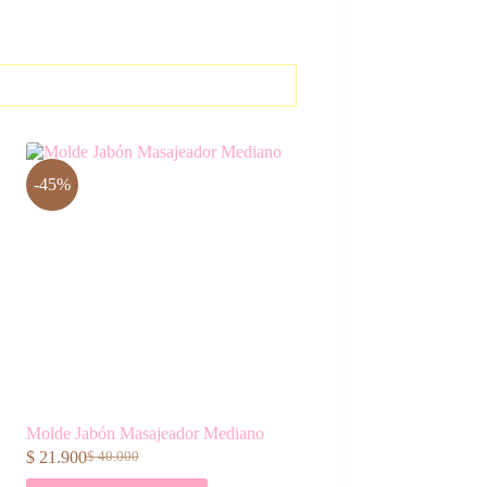
-45%
Molde Jabón Masajeador Mediano
$
21.900
$
40.000
El
El
precio
precio