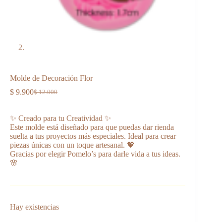
Molde de Decoración Flor
$
9.900
$
12.000
El
El
precio
precio
original
actual
✨ Creado para tu Creatividad ✨
era:
es:
Este molde está diseñado para que puedas dar rienda
$ 12.000.
$ 9.900.
suelta a tus proyectos más especiales. Ideal para crear
piezas únicas con un toque artesanal. 💖
Gracias por elegir Pomelo’s para darle vida a tus ideas.
🌸
Hay existencias