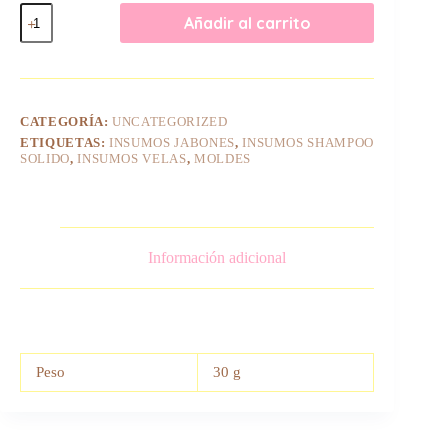
Molde
Añadir al carrito
de
Decoración
Flor
cantidad
CATEGORÍA:
UNCATEGORIZED
ETIQUETAS:
INSUMOS JABONES
,
INSUMOS SHAMPOO
SOLIDO
,
INSUMOS VELAS
,
MOLDES
Información adicional
Peso
30 g