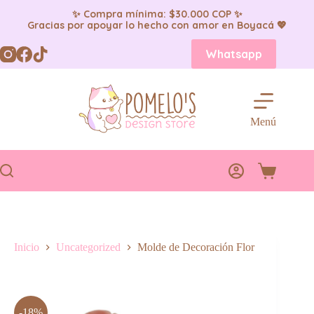
✨ Compra mínima: $30.000 COP ✨
Gracias por apoyar lo hecho con amor en Boyacá 💖
Saltar
Whatsapp
al
contenido
Menú
Carro
de
compra
Inicio
Uncategorized
Molde de Decoración Flor
-18%