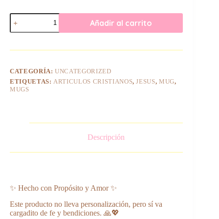
Mug
Añadir al carrito
Testimonio
de
Amor
cantidad
CATEGORÍA:
UNCATEGORIZED
ETIQUETAS:
ARTICULOS CRISTIANOS
,
JESUS
,
MUG
,
MUGS
Descripción
✨ Hecho con Propósito y Amor ✨
Este producto no lleva personalización, pero sí va
cargadito de fe y bendiciones. 🙏💖