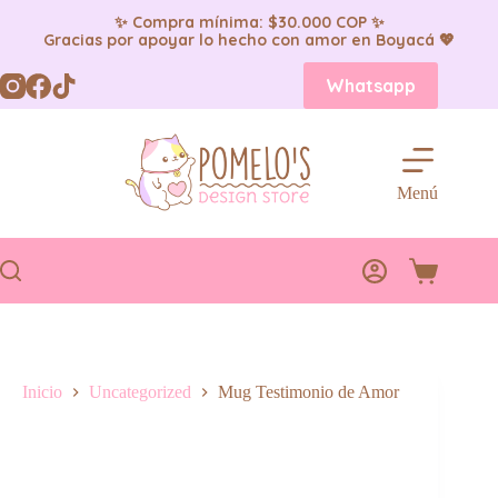
✨ Compra mínima: $30.000 COP ✨
Gracias por apoyar lo hecho con amor en Boyacá 💖
Saltar
Whatsapp
al
contenido
Menú
Carro
de
compra
Inicio
Uncategorized
Mug Testimonio de Amor