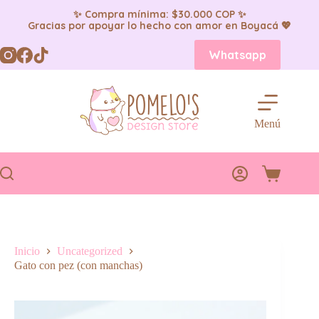
✨ Compra mínima: $30.000 COP ✨
Gracias por apoyar lo hecho con amor en Boyacá 💖
Saltar
Whatsapp
al
contenido
Menú
Carro
de
compra
Inicio
Uncategorized
Gato con pez (con manchas)