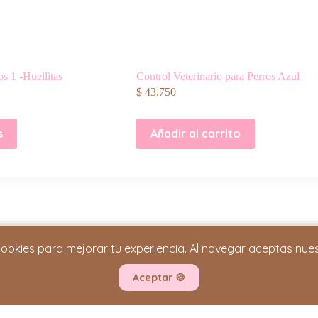
s 1 -Huellitas
Control Veterinario para Perros Azul
$
43.750
s
Añadir al carrito
cookies para mejorar tu experiencia. Al navegar aceptas nue
INFORMACIÓN IMPORTANTE
Términos y Condiciones
Aceptar
🍪
Política de Privacidad
Cambios y Devoluciones