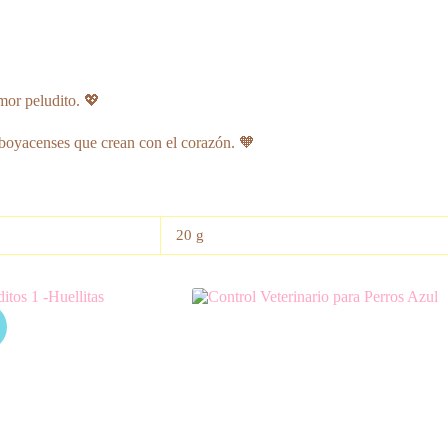
mor peludito. 💖
boyacenses que crean con el corazón. 🧡
20 g