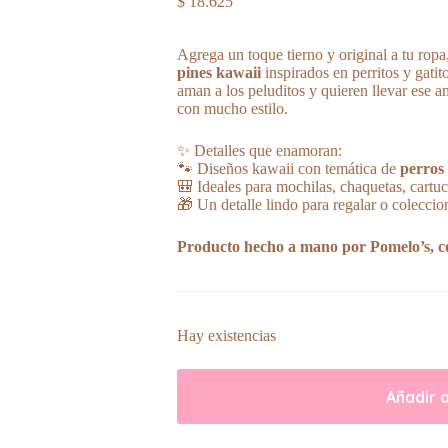
$
18.625
Agrega un toque tierno y original a tu ropa
pines kawaii
inspirados en perritos y gatit
aman a los peluditos y quieren llevar ese a
con mucho estilo.
✨ Detalles que enamoran:
🐾 Diseños kawaii con temática de
perros 
🎒 Ideales para mochilas, chaquetas, cartu
🎁 Un detalle lindo para regalar o coleccio
Producto hecho a mano por Pomelo’s, co
Hay existencias
Añadir a