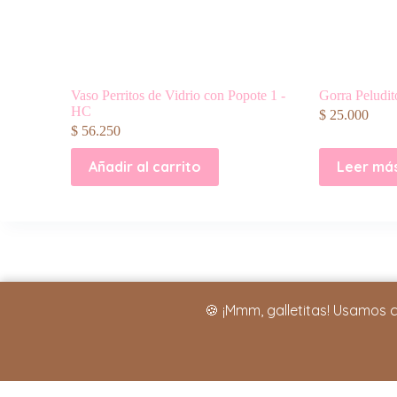
Vaso Perritos de Vidrio con Popote 1 -
Gorra Peludito
HC
$
25.000
$
56.250
Añadir al carrito
Leer má
🍪 ¡Mmm, galletitas! Usamos 