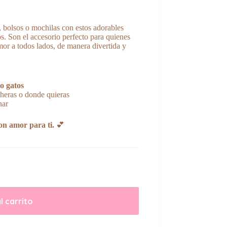
, bolsos o mochilas con estos adorables
os. Son el accesorio perfecto para quienes
mor a todos lados, de manera divertida y
o gatos
cheras o donde quieras
nar
n amor para ti.
💕
l carrito