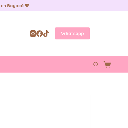
 en Boyacá 💖
Whatsapp
Carro
de
compra