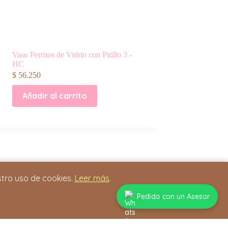
Vaso Perritos de Vidrio con Pitillo 3 -
HC
$
56.250
Añadir al carrito
stro uso de cookies.
Leer más
.
Pedido con un Asesor