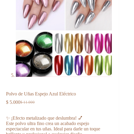
Polvo de Uñas Espejo Azul Eléctrico
$
5.000
$
11.000
El
El
precio
precio
original
actual
✨ ¡Efecto metalizado que deslumbra! 💅
era:
es:
Este polvo ultra fino crea un acabado espejo
$ 11.000.
$ 5.000.
espectacular en tus uñas. Ideal para darle un toque