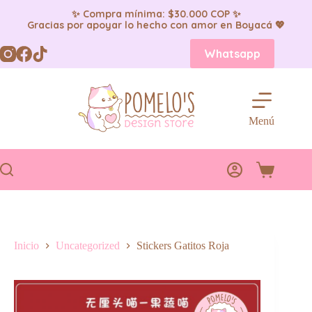
✨ Compra mínima: $30.000 COP ✨
Gracias por apoyar lo hecho con amor en Boyacá 💖
Saltar
Whatsapp
al
contenido
Menú
Carro
de
compra
Inicio
Uncategorized
Stickers Gatitos Roja