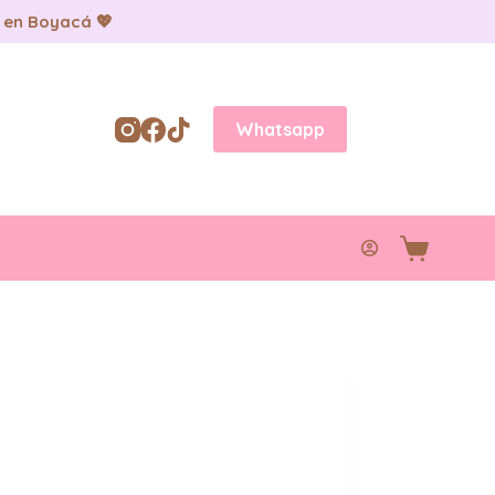
 en Boyacá 💖
Whatsapp
Carro
de
compra