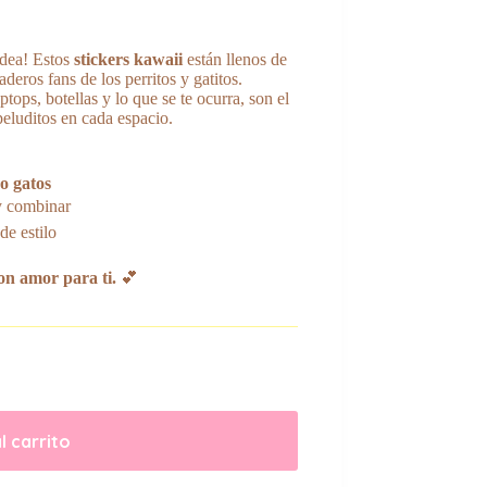
odea! Estos
stickers kawaii
están llenos de
deros fans de los perritos y gatitos.
aptops, botellas y lo que se te ocurra, son el
peluditos en cada espacio.
o gatos
y combinar
de estilo
n amor para ti.
💕
l carrito