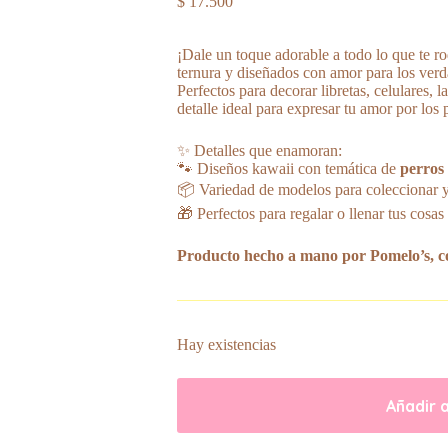
$
17.500
¡Dale un toque adorable a todo lo que te r
ternura y diseñados con amor para los verda
Perfectos para decorar libretas, celulares, l
detalle ideal para expresar tu amor por los 
✨ Detalles que enamoran:
🐾 Diseños kawaii con temática de
perros 
📦 Variedad de modelos para coleccionar 
🎁 Perfectos para regalar o llenar tus cosas 
Producto hecho a mano por Pomelo’s, co
Hay existencias
Añadir a