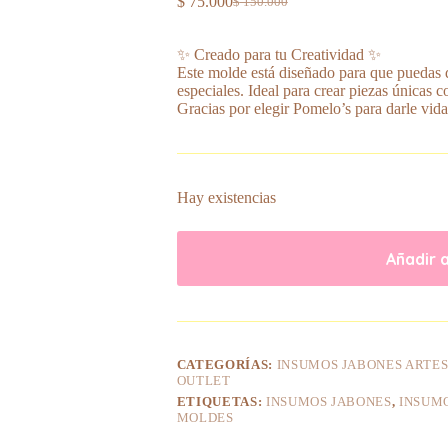
$
75.000
$
150.000
El
El
precio
precio
original
actual
✨ Creado para tu Creatividad ✨
era:
es:
Este molde está diseñado para que puedas d
$ 150.000.
$ 75.000.
especiales. Ideal para crear piezas únicas c
Gracias por elegir Pomelo’s para darle vida
Hay existencias
Añadir a
CATEGORÍAS:
INSUMOS JABONES ARTE
OUTLET
ETIQUETAS:
INSUMOS JABONES
,
INSUM
MOLDES