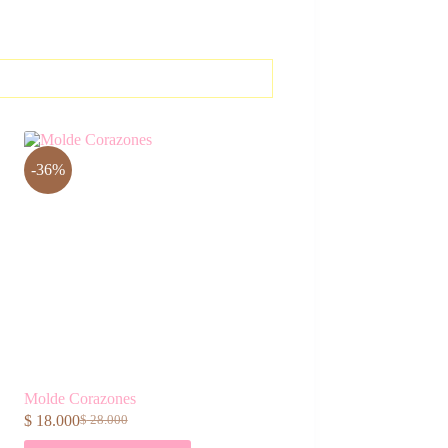
-36%
Molde Corazones
$
18.000
$
28.000
El
El
precio
precio