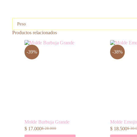
Peso
Productos relacionados
-39%
-38%
Molde Burbuja Grande
Molde Emoji
$
17.000
$
18.500
$
28.000
$
30.
El
El
El
El
precio
precio
preci
preci