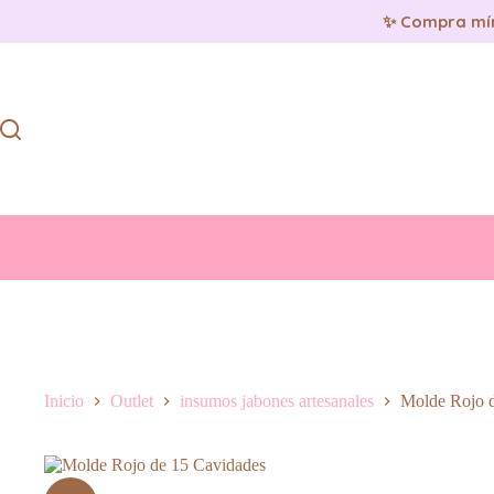
✨ Compra mí
Saltar
al
contenido
Inicio
Outlet
insumos jabones artesanales
Molde Rojo 