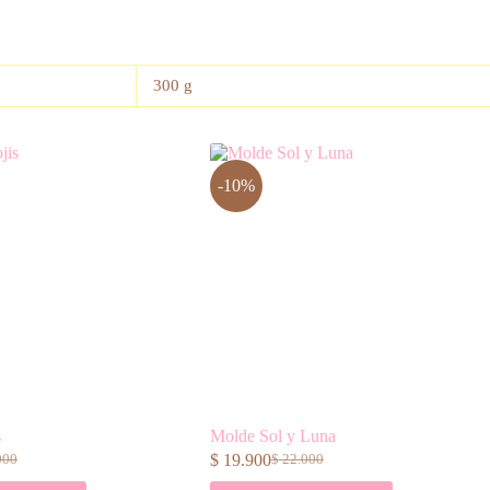
300 g
-10%
s
Molde Sol y Luna
$
19.900
000
$
22.000
El
El
o
o
precio
precio