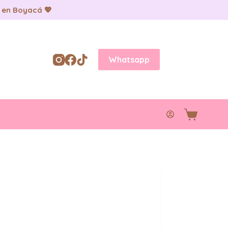
 en Boyacá 💖
Whatsapp
Carro
de
compra