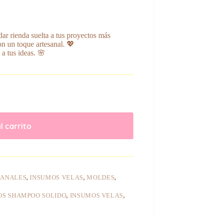
ar rienda suelta a tus proyectos más
on un toque artesanal. 💖
 a tus ideas. 🌸
l carrito
SANALES
,
INSUMOS VELAS
,
MOLDES
,
OS SHAMPOO SOLIDO
,
INSUMOS VELAS
,